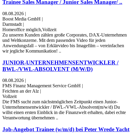
Trainee Sales Manager / Junior Sales Manager/ ..
08.08.2026
|
Boost Media GmbH
|
Darmstadt
|
Homeoffice möglich,Vollzeit
Zu unseren Kunden zählen große Corporates, DAX-Unternehmen
und Weltkonzerne. Mit dem passenden Video für jeden
Anwendungsfall – von Erklärvideo bis Imagefilm – vereinfachen
wir jegliche Kommunikation! ..
JUNIOR-UNTERNEHMENS­ENTWICKLER /
BWL-/VWL-ABSOLVENT (M/W/D)
08.08.2026
|
FMS Finanz Management Service GmbH
|
Feichten an der Alz
|
Vollzeit
Die FMS sucht zum nächstmöglichen Zeitpunkt einen Junior-
Unternehmens­entwickler / BWL-/VWL-Absolvent(m/w/d) Du
willst einen ersten Einblick in die Finanzwelt erhalten, dabei echte
Verantwortung übernehmen ..
Job-Angebot Trainee (w/m/d) bei Peter Wrede Yacht